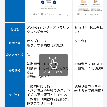
引用元：https://www.morix.co.jp/
引用元：https://smartf-nexta
WorkGearシリーズ（モリッ
SmartF（株式会社
会社名
クス株式会社）
タ）
オンプレミス
クラウド
提供形態
※クラウド構成は応相談
◎
△
カスタマイズ
初期費用：150万円～
初期費用：30万円〜
月額費用：0円（買い切りの
月額費用：4万8,000
参考価格
スクロールできます
ため）
※WorkGear-S
・訪問対応可能
現場改善コンサルが
・バグ修正や軽微のカスタマ
透するまで徹底支援
イズは保守範囲として対応
サポート
・教育には回数制限を設けず
稼働までサポート